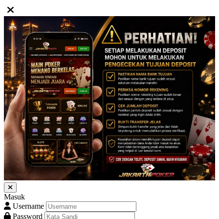
Masuk
Username
Password