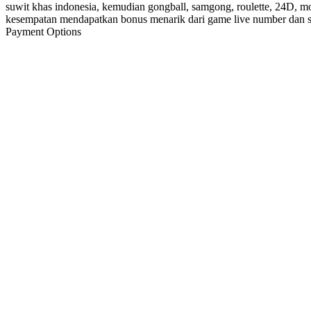
suwit khas indonesia, kemudian gongball, samgong, roulette, 24D, 
kesempatan mendapatkan bonus menarik dari game live number dan s
Payment Options