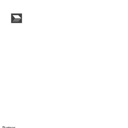
Partner