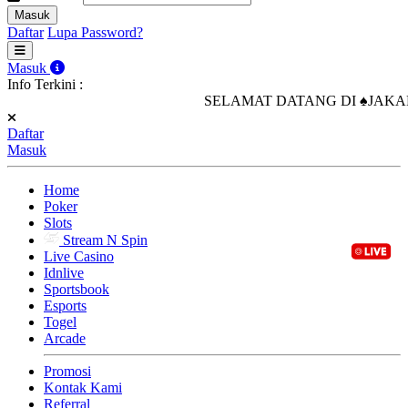
Masuk
Daftar
Lupa Password?
Masuk
Info Terkini :
SELAMAT DATANG DI ♠️JAKAR
Daftar
Masuk
Home
Poker
Slots
Stream N Spin
Live Casino
Idnlive
Sportsbook
Esports
Togel
Arcade
Promosi
Kontak Kami
Referral