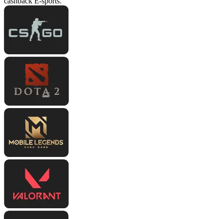
cashback E-sports.