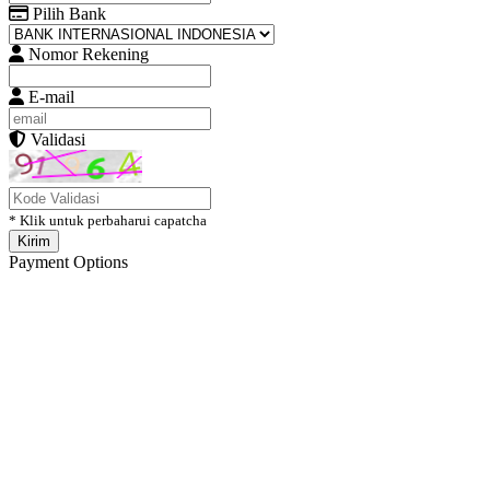
Pilih Bank
Nomor Rekening
E-mail
Validasi
* Klik untuk perbaharui capatcha
Kirim
Payment Options