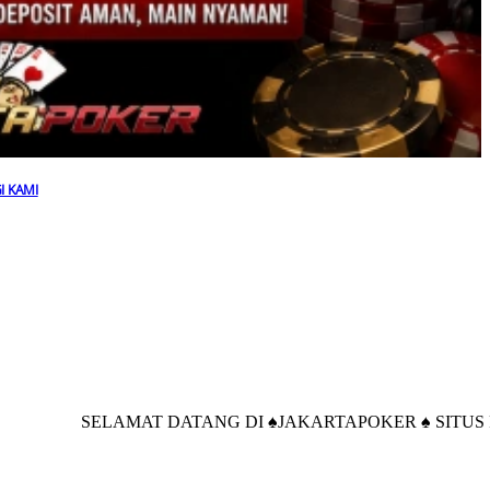
 KAMI
SELAMAT DATANG DI ♠️JAKARTAPOKER ♠️ SITUS RESMI I